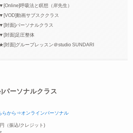
▼[Online]呼吸法と瞑想（岸先生）
▼[VOD]動画サブスククラス
▼[対面]パーソナルクラス
▼[対面]足圧整体
★[対面]グループレッスン＠studio SUNDARI
ine]パーソナルクラス
ちらから⇒オンラインパーソナル
0円（振込/クレジット)
ス