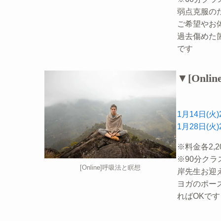
弱点克服の
ご希望やお
過去傷めた
です
▼[Onl
1月14日(火
1月28日(火
※料金各2,2
※90分クラ
[Online]呼吸法と瞑想
岸先生お迎
ヨガのポー
ればOKです