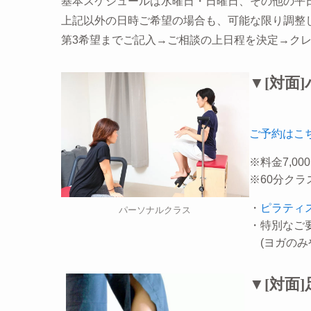
基本スケジュールは水曜日・日曜日、その他の平日夜
上記以外の日時ご希望の場合も、可能な限り調整
第3希望までご記入→ご相談の上日程を決定→ク
▼[対面
ご予約はこ
※料金7,0
※60分クラ
・
ピラティ
パーソナルクラス
・特別なご
(ヨガのみ
▼[対面