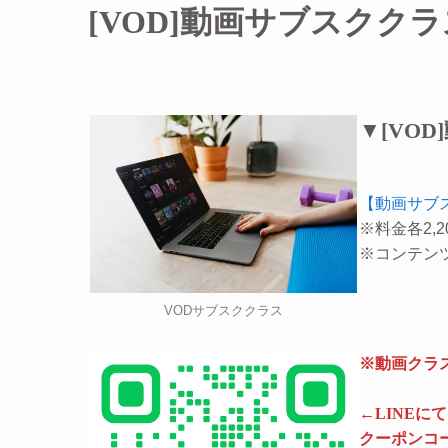
[VOD]動画サブスククラ
▼[VO
【動画サブ
※料金各2,
※コンテン
VODサブスククラス
※動画クラス
←LINE
クーポンコ