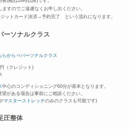
(概ね18時以降)です。
しますのでご遠慮なくお申し出ください。
レジットカード決済→予約完了 という流れになります。
]パーソナルクラス
ちらから⇒パーソナルクラス
00円（クレジット)
ス
ス
中心のコンディショニング60分が基本となります。
要望がある場合は事前にご相談ください。
や
マスターストレッチ
のみのクラスも可能です)
]足圧整体