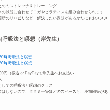
ためのストレッチ＆トレーニング
体の状態に合わせてヨガやピラティスを組み合わせられます
箇所のリハビリなど、解決したい課題があるかたにもおススメ
ine]呼吸法と瞑想（岸先生）
)20時 呼吸法と瞑想
)20時 呼吸法と瞑想
00円（振込 or PayPayで岸先生へお支払い）
ス
えしての呼吸法と瞑想のクラス
ズはしないので、タタミ一畳ほどのスペースと、座布団等があ